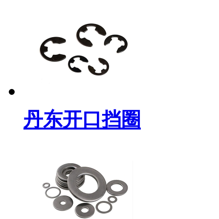
丹东开口挡圈