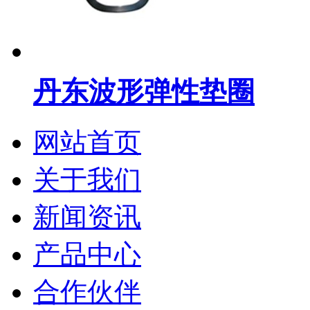
丹东波形弹性垫圈
网站首页
关于我们
新闻资讯
产品中心
合作伙伴