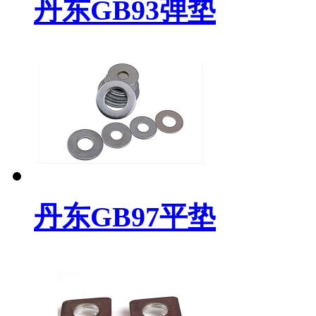
丹东GB93弹垫
丹东GB97平垫