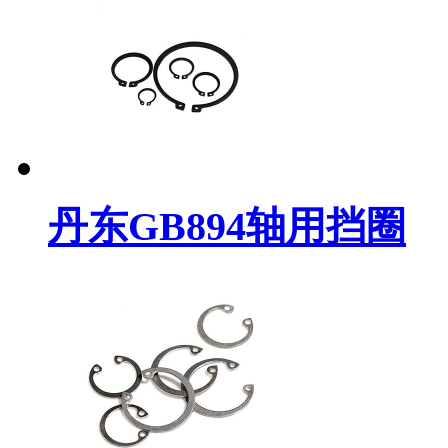
丹东GB894轴用挡圈