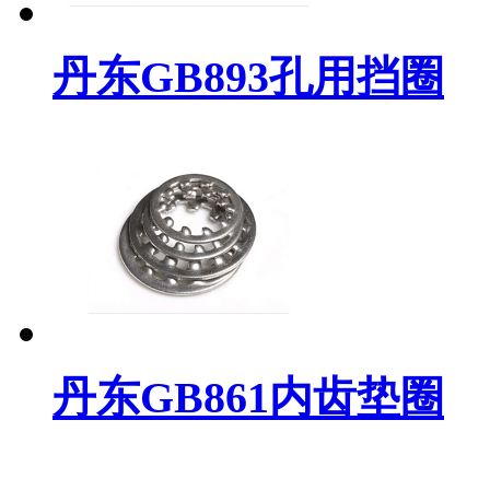
丹东GB893孔用挡圈
丹东GB861内齿垫圈