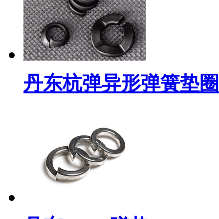
丹东杭弹异形弹簧垫圈