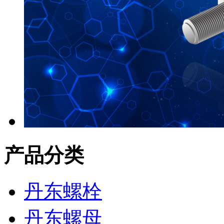
产品分类
丹东螺栓
丹东螺母