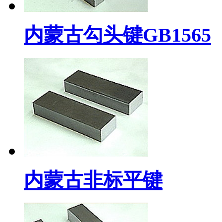
内蒙古勾头键GB1565
内蒙古非标平键