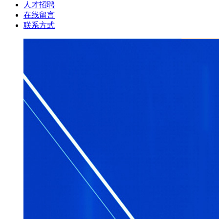
人才招聘
在线留言
联系方式