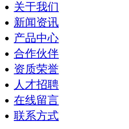
关于我们
新闻资讯
产品中心
合作伙伴
资质荣誉
人才招聘
在线留言
联系方式