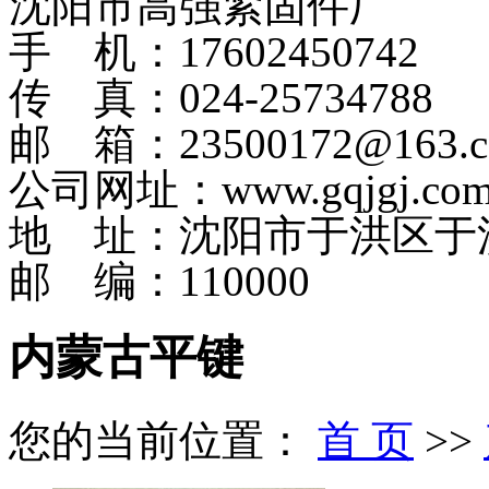
沈阳市高强紧固件厂
手 机：17602450742
传 真：024-25734788
邮 箱：23500172@163.
公司网址：www.gqjgj.co
地 址：沈阳市于洪区于
邮 编：110000
内蒙古平键
您的当前位置：
首 页
>>