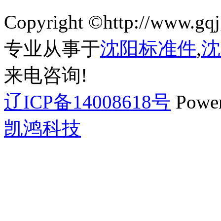
Copyright ©http://ww
专业从事于
沈阳标准件
,
沈
来电咨询!
辽ICP备14008618号
Powe
凯鸿科技