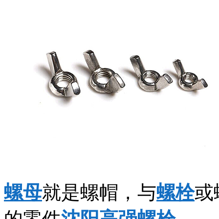
螺母
就是螺帽，与
螺栓
或
的零件
沈阳高强螺栓