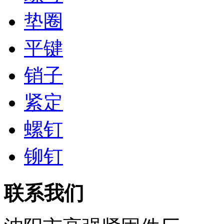
垫圈
平键
销子
紧定
螺钉
铆钉
联系我们