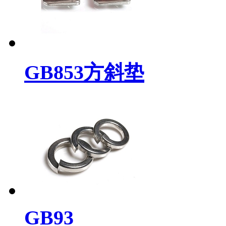
GB853方斜垫
GB93