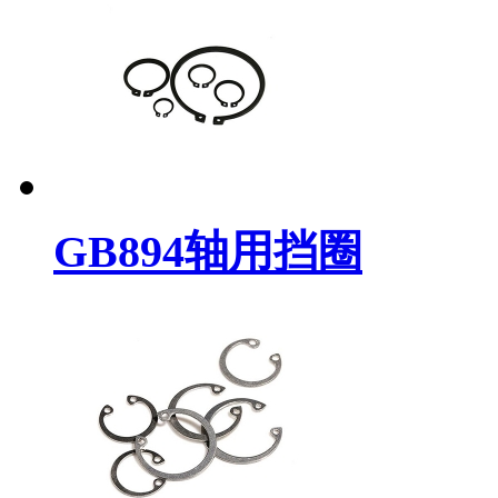
GB894轴用挡圈