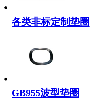
各类非标定制垫圈
GB955波型垫圈