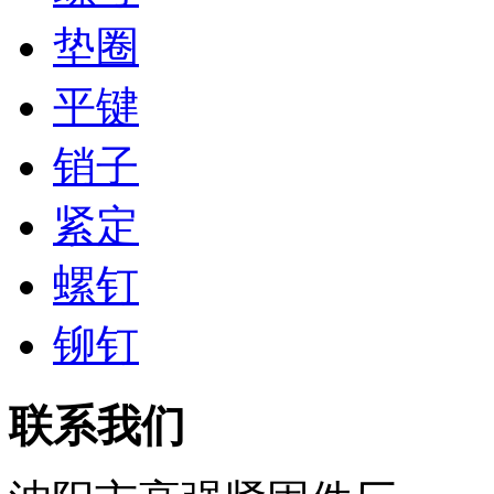
垫圈
平键
销子
紧定
螺钉
铆钉
联系我们