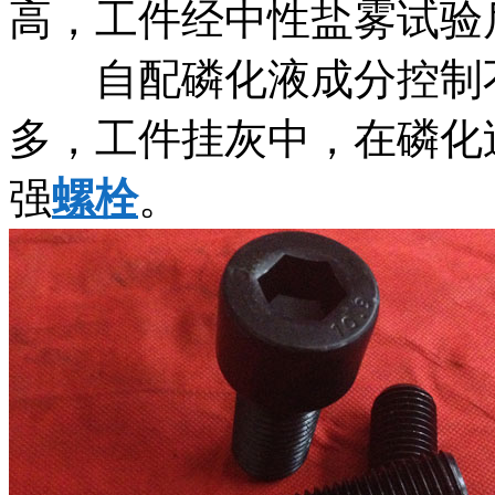
高，工件经中性盐雾试验
自配磷化液成分控制不
多，工件挂灰中，在磷化
强
螺栓
。