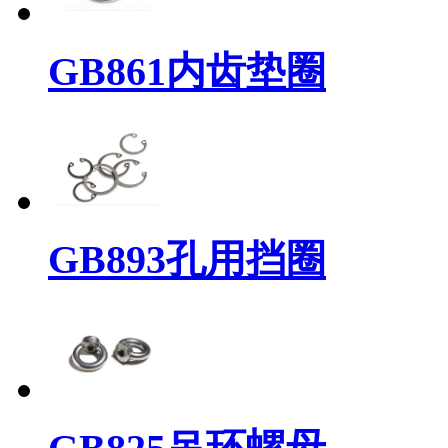
GB861内齿垫圈
GB893孔用挡圈