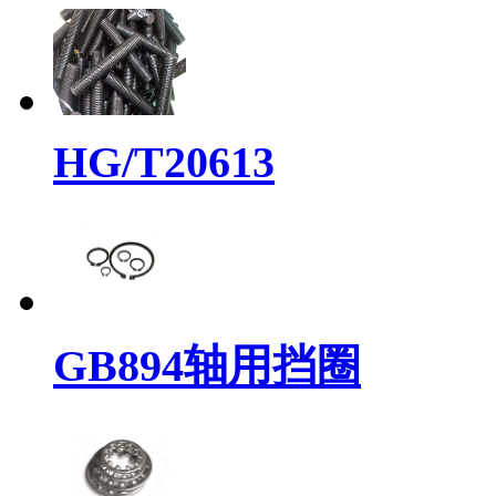
HG/T20613
GB894轴用挡圈