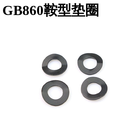
GB860鞍型垫圈