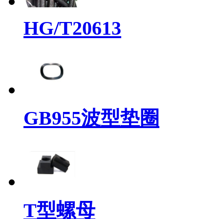
HG/T20613
GB955波型垫圈
T型螺母