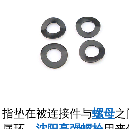
指垫在被连接件与
螺母
之
属环，
沈阳高强螺栓
用来