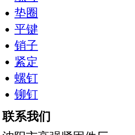
垫圈
平键
销子
紧定
螺钉
铆钉
联系我们