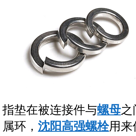
指垫在被连接件与
螺母
之
属环，
沈阳高强螺栓
用来