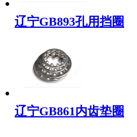
辽宁GB893孔用挡圈
辽宁GB861内齿垫圈