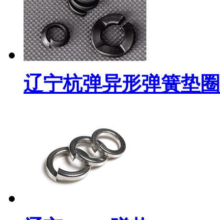
辽宁杭弹异形弹簧垫圈