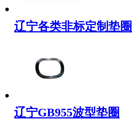
辽宁各类非标定制垫圈
辽宁GB955波型垫圈