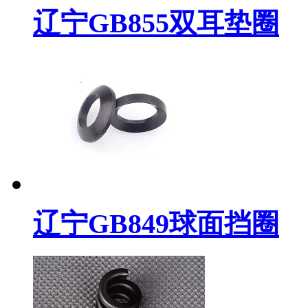
辽宁GB855双耳垫圈
辽宁GB849球面挡圈