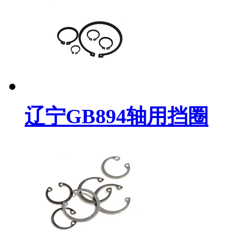
辽宁GB894轴用挡圈