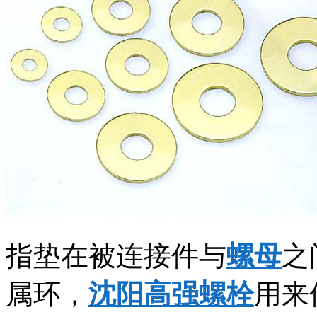
指垫在被连接件与
螺母
之
属环，
沈阳高强螺栓
用来