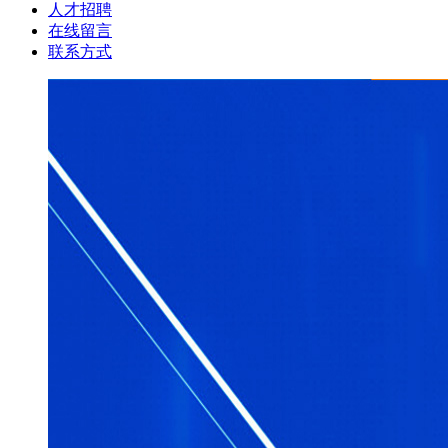
人才招聘
在线留言
联系方式