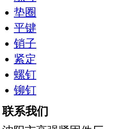
垫圈
平键
销子
紧定
螺钉
铆钉
联系我们