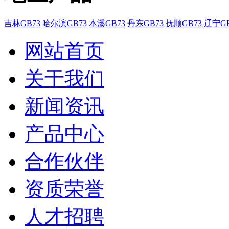
吉林GB73
哈尔滨GB73
本溪GB73
丹东GB73
抚顺GB73
辽宁GB
网站首页
关于我们
新闻资讯
产品中心
合作伙伴
资质荣誉
人才招聘