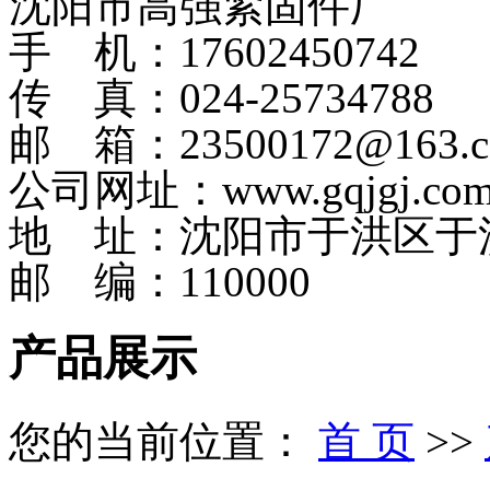
沈阳市高强紧固件厂
手 机：17602450742
传 真：024-25734788
邮 箱：23500172@163.
公司网址：www.gqjgj.co
地 址：沈阳市于洪区于
邮 编：110000
产品展示
您的当前位置：
首 页
>>