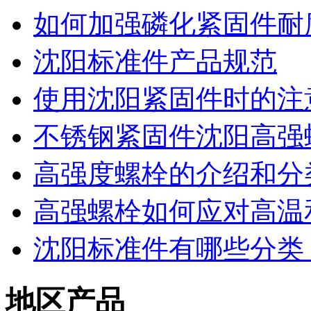
如何加强磷化紧固件耐
沈阳标准件产品规范
使用沈阳紧固件时的注
不锈钢紧固件沈阳高强
高强度螺栓的介绍和分
高强螺栓如何应对高温
沈阳标准件有哪些分类
地区产品