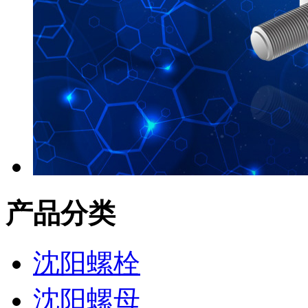
产品分类
沈阳螺栓
沈阳螺母