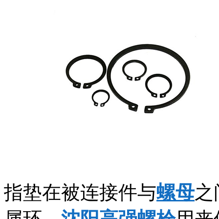
指垫在被连接件与
螺母
之
属环，
沈阳高强螺栓
用来