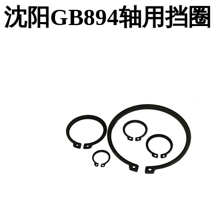
沈阳GB894轴用挡圈