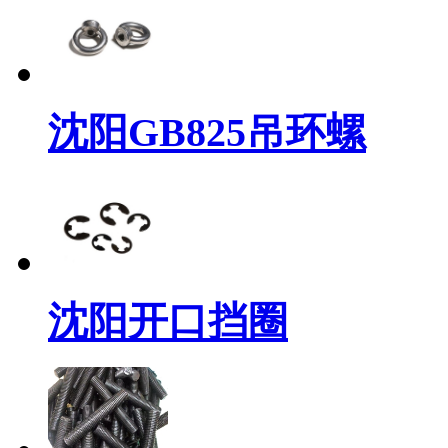
沈阳GB825吊环螺
沈阳开口挡圈