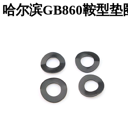
哈尔滨GB860鞍型垫