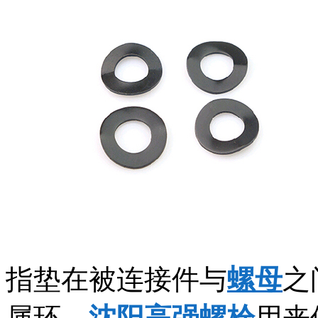
指垫在被连接件与
螺母
之
属环，
沈阳高强螺栓
用来