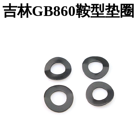
吉林GB860鞍型垫圈