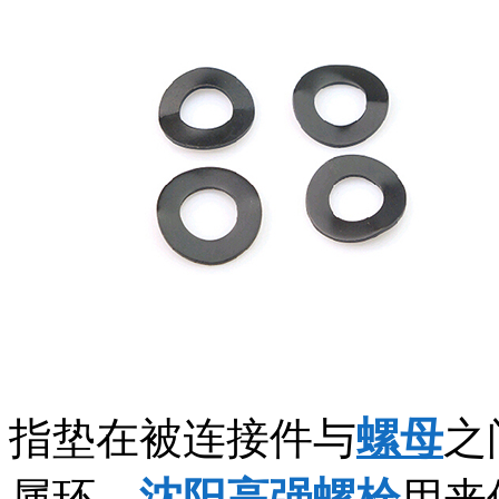
指垫在被连接件与
螺母
之
属环，
沈阳高强螺栓
用来